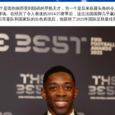
因伤病而受到阻碍的早熟天才，另一个是后来崭露头角的令人振奋的力
。在经历了令人着迷的2024/25赛季后，这位法国国脚几乎赢得
耳曼队和国家队的出色表现后，他获得了2025年国际足联最佳男