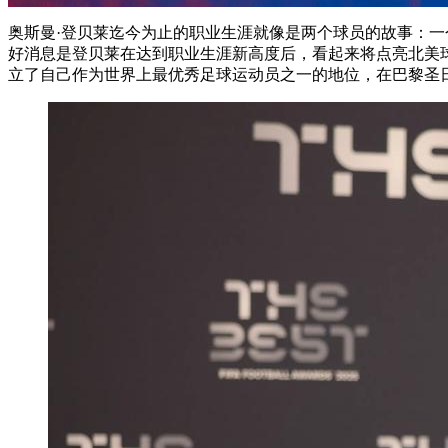
奥斯曼·登贝莱迄今为止的职业生涯就像是两个球员的故事：一个是
好消息是登贝莱在达到职业生涯新高度后，看起来将点亮北美球场
立了自己作为世界上最优秀足球运动员之一的地位，在巴黎圣日